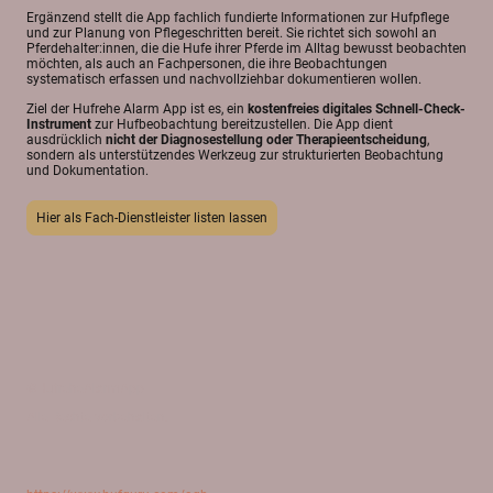
Ergänzend stellt die App fachlich fundierte Informationen zur Hufpflege
und zur Planung von Pflegeschritten bereit. Sie richtet sich sowohl an
Pferdehalter:innen, die die Hufe ihrer Pferde im Alltag bewusst beobachten
möchten, als auch an Fachpersonen, die ihre Beobachtungen
systematisch erfassen und nachvollziehbar dokumentieren wollen.
Ziel der Hufrehe Alarm App ist es, ein
kostenfreies digitales Schnell-Check-
Instrument
zur Hufbeobachtung bereitzustellen. Die App dient
ausdrücklich
nicht der Diagnosestellung oder Therapieentscheidung
,
sondern als unterstützendes Werkzeug zur strukturierten Beobachtung
und Dokumentation.
Hier als Fach-Dienstleister listen lassen
©HufreheAlarmApp
Alle Rechte vorbehalten.