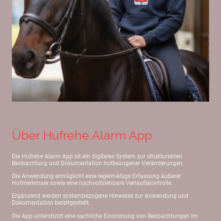
Über Hufrehe Alarm App
Die Hufrehe Alarm App ist ein digitales System zur strukturierten
Beobachtung und Dokumentation hufbezogener Veränderungen.
Die Anwendung ermöglicht eine regelmäßige Erfassung äußerer
Hufmerkmale sowie eine nachvollziehbare Verlaufskontrolle.
Ergänzend werden systembezogene Hinweise zur Anwendung und
Dokumentation bereitgestellt.
Die App unterstützt eine sachliche Einordnung von Beobachtungen im