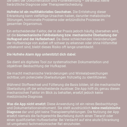
Sie dient der Dokumentation und Früherkennung – sie ersetzt keine
tierärztliche Diagnose oder Therapieentscheidung.
Hufrehe ist ein multifaktorielles Geschehen.
Die Entstehung dieser
Erkrankung kann vielfältige Ursachen haben, darunter metabolische
Störungen, hormonelle Probleme oder entzündliche Prozesse im
gesamten Organismus.
Ein entscheidender Faktor, der in der Praxis jedoch häufig übersehen wird,
ist die
biomechanische Fehlbelastung bzw. mechanische Überlastung der
Hufkapsel und der Huflederhaut
. Da diese schleichenden Veränderungen
der Hufbeinlage von außen oft schwer zu erkennen oder ohne Hilfsmittel
unbekannt sind, bleibt dieses Risiko oft lange unentdeckt.
Die Hufrehe Alarm App unterstützt dich dabei:
Sie dient als digitales Tool zur systematischen Dokumentation und
objektiven Beobachtung der Hufkapsel.
Sie macht mechanische Veränderungen und Winkelabweichungen
sichtbar, um potenzielle Überlastungen frühzeitig zu identifizieren.
Während Stoffwechsel und Fütterung die Basis bilden, ist die mechanische
Überlastung oft der entscheidende Auslöser. Die App hilft dir, genau diesen
mechanischen Faktor im Blick zu behalten, ersetzt jedoch keine
medizinische Diagnose.
Was die App nicht ersetzt:
Diese Anwendung ist ein reines Beobachtungs-
und Dokumentationsinstrument. Sie stellt ausdrücklich
keine medizinische
Diagnose
dar und gibt keine Therapieempfehlungen. Die Nutzung der App
ersetzt niemals die fachgerechte Beurteilung durch einen Tierarzt oder
einen qualifizierten Hufbearbeiter. Bei Verdacht auf eine akute Erkrankung
ist umgehend fachmedizinischer Rat einzuholen.