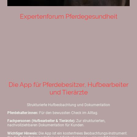
Expertenforum Pferdegesundheit
Lesen Sie demnächst Fachbeiträge gelisteter Expertinnen und Experten in
unserem Community-Forum (voraussichtlich ab Q2/2026)
Die App für Pferdebesitzer, Hufbearbeiter
und Tierärzte
Strukturierte Hufbeobachtung und Dokumentation
Pferdehalter:innen:
Für den bewussten Check im Alltag.
Fachpersonen (Hufbearbeiter & Tierärzte):
Zur strukturierten,
nachvollziehbaren Dokumentation für Kunden.
Wichtiger Hinweis:
Die App ist ein kostenfreies Beobachtungs-Instrument.