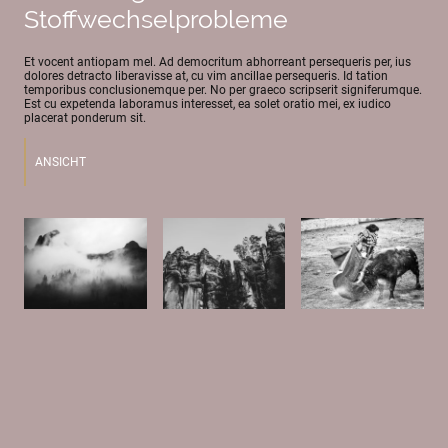
Stoffwechselprobleme
Et vocent antiopam mel. Ad democritum abhorreant persequeris per, ius
dolores detracto liberavisse at, cu vim ancillae persequeris. Id tation
temporibus conclusionemque per. No per graeco scripserit signiferumque.
Est cu expetenda laboramus interesset, ea solet oratio mei, ex iudico
placerat ponderum sit.
ANSICHT