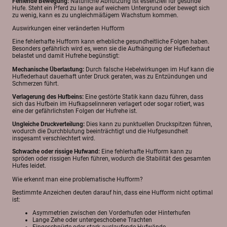
Fehlende Bewegung:
Natürliche Abnutzung ist essenziell für gesunde
Hufe. Steht ein Pferd zu lange auf weichem Untergrund oder bewegt sich
zu wenig, kann es zu ungleichmäßigem Wachstum kommen.
Auswirkungen einer veränderten Hufform
Eine fehlerhafte Hufform kann erhebliche gesundheitliche Folgen haben.
Besonders gefährlich wird es, wenn sie die Aufhängung der Huflederhaut
belastet und damit Hufrehe begünstigt:
Mechanische Überlastung:
Durch falsche Hebelwirkungen im Huf kann die
Huflederhaut dauerhaft unter Druck geraten, was zu Entzündungen und
Schmerzen führt.
Verlagerung des Hufbeins:
Eine gestörte Statik kann dazu führen, dass
sich das Hufbein im Hufkapselinneren verlagert oder sogar rotiert, was
eine der gefährlichsten Folgen der Hufrehe ist.
Ungleiche Druckverteilung:
Dies kann zu punktuellen Druckspitzen führen,
wodurch die Durchblutung beeinträchtigt und die Hufgesundheit
insgesamt verschlechtert wird.
Schwache oder rissige Hufwand:
Eine fehlerhafte Hufform kann zu
spröden oder rissigen Hufen führen, wodurch die Stabilität des gesamten
Hufes leidet.
Wie erkennt man eine problematische Hufform?
Bestimmte Anzeichen deuten darauf hin, dass eine Hufform nicht optimal
ist:
Asymmetrien zwischen den Vorderhufen oder Hinterhufen
Lange Zehe oder untergeschobene Trachten