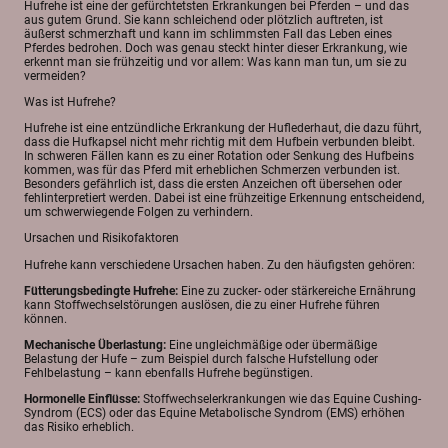
Hufrehe ist eine der gefürchtetsten Erkrankungen bei Pferden – und das
aus gutem Grund. Sie kann schleichend oder plötzlich auftreten, ist
äußerst schmerzhaft und kann im schlimmsten Fall das Leben eines
Pferdes bedrohen. Doch was genau steckt hinter dieser Erkrankung, wie
erkennt man sie frühzeitig und vor allem: Was kann man tun, um sie zu
vermeiden?
Was ist Hufrehe?
Hufrehe ist eine entzündliche Erkrankung der Huflederhaut, die dazu führt,
dass die Hufkapsel nicht mehr richtig mit dem Hufbein verbunden bleibt.
In schweren Fällen kann es zu einer Rotation oder Senkung des Hufbeins
kommen, was für das Pferd mit erheblichen Schmerzen verbunden ist.
Besonders gefährlich ist, dass die ersten Anzeichen oft übersehen oder
fehlinterpretiert werden. Dabei ist eine frühzeitige Erkennung entscheidend,
um schwerwiegende Folgen zu verhindern.
Ursachen und Risikofaktoren
Hufrehe kann verschiedene Ursachen haben. Zu den häufigsten gehören:
Fütterungsbedingte Hufrehe:
Eine zu zucker- oder stärkereiche Ernährung
kann Stoffwechselstörungen auslösen, die zu einer Hufrehe führen
können.
Mechanische Überlastung:
Eine ungleichmäßige oder übermäßige
Belastung der Hufe – zum Beispiel durch falsche Hufstellung oder
Fehlbelastung – kann ebenfalls Hufrehe begünstigen.
Hormonelle Einflüsse:
Stoffwechselerkrankungen wie das Equine Cushing-
Syndrom (ECS) oder das Equine Metabolische Syndrom (EMS) erhöhen
das Risiko erheblich.