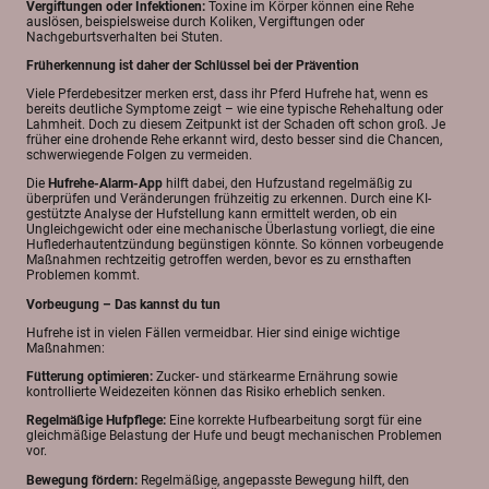
Vergiftungen oder Infektionen:
Toxine im Körper können eine Rehe
auslösen, beispielsweise durch Koliken, Vergiftungen oder
Nachgeburtsverhalten bei Stuten.
Früherkennung ist daher der Schlüssel bei der Prävention
Viele Pferdebesitzer merken erst, dass ihr Pferd Hufrehe hat, wenn es
bereits deutliche Symptome zeigt – wie eine typische Rehehaltung oder
Lahmheit. Doch zu diesem Zeitpunkt ist der Schaden oft schon groß. Je
früher eine drohende Rehe erkannt wird, desto besser sind die Chancen,
schwerwiegende Folgen zu vermeiden.
Die
Hufrehe-Alarm-App
hilft dabei, den Hufzustand regelmäßig zu
überprüfen und Veränderungen frühzeitig zu erkennen. Durch eine KI-
gestützte Analyse der Hufstellung kann ermittelt werden, ob ein
Ungleichgewicht oder eine mechanische Überlastung vorliegt, die eine
Huflederhautentzündung begünstigen könnte. So können vorbeugende
Maßnahmen rechtzeitig getroffen werden, bevor es zu ernsthaften
Problemen kommt.
Vorbeugung – Das kannst du tun
Hufrehe ist in vielen Fällen vermeidbar. Hier sind einige wichtige
Maßnahmen:
Fütterung optimieren:
Zucker- und stärkearme Ernährung sowie
kontrollierte Weidezeiten können das Risiko erheblich senken.
Regelmäßige Hufpflege:
Eine korrekte Hufbearbeitung sorgt für eine
gleichmäßige Belastung der Hufe und beugt mechanischen Problemen
vor.
Bewegung fördern:
Regelmäßige, angepasste Bewegung hilft, den