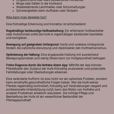
Eingeschnürte oder stark auslaufende Hufwände
Ringe oder Dellen in der Hufwand
Wiederkehrende Lahmheiten oder Schonhaltungen
Schwierigkeiten beim Auffußen oder Stolpern
Was kann man dagegen tun?
Eine frühzeitige Erkennung und Korrektur ist entscheidend:
Regelmäßige fachkundige Hufbearbeitung:
Ein erfahrener Hufbearbeiter
oder Hufschmied sollte die Hufe in regelmäßigen Abständen beurteilen
und korrigieren.
Bewegung auf geeignetem Untergrund:
Harte und unebene Untergründe
fördern die natürliche Abnutzung und stabilisieren den Hufmechanismus.
Optimierung der Haltung:
Eine angepasste Haltung mit ausreichend
Bewegungsanreizen und wenig Stress kann zur Hufgesundheit beitragen.
Frühe Diagnose durch die Hufrehe Alarm App:
Mithilfe der App können
Pferdehalter den Zustand der Hufe frühzeitig analysieren und potenzielle
Fehlstellungen oder Überlastungen erkennen.
Eine veränderte Hufform ist also nicht nur ein optisches Problem, sondern
kann ernsthafte gesundheitliche Folgen haben. Wer die Hufe seines
Pferdes regelmäßig kontrolliert, frühzeitig auf Veränderungen reagiert und
professionelle Unterstützung nutzt, kann das Risiko von Hufrehe und
anderen Problemen erheblich reduzieren. Die richtige Pflege und
Bearbeitung der Hufe ist ein wesentlicher Bestandteil der
Pferdegesundheit!