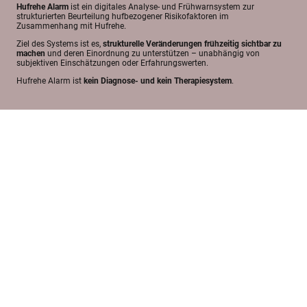
Hufrehe Alarm
ist ein digitales Analyse- und Frühwarnsystem zur
strukturierten Beurteilung hufbezogener Risikofaktoren im
Zusammenhang mit Hufrehe.
Ziel des Systems ist es,
strukturelle Veränderungen frühzeitig sichtbar zu
machen
und deren Einordnung zu unterstützen – unabhängig von
subjektiven Einschätzungen oder Erfahrungswerten.
Hufrehe Alarm ist
kein Diagnose- und kein Therapiesystem
.
Fachliche Entwicklung
Die inhaltliche Konzeption von Hufrehe Alarm erfolgt durch
Alexandra
Wilhelm
, Biologin mit über 15 Jahren Berufserfahrung im Bereich
Hufstruktur, Hufrehe und biomechanischer Analyse.
Die Entwicklung des Systems basiert auf:
biologischer und biomechanischer Fachkenntnis
der Auswertung zahlreicher Hufverläufe bei Rehepferden
kritischer Auseinandersetzung mit bestehenden Modellen und
Studien
der Annahme, dass relevante strukturelle Veränderungen häufig
vor klinischen Symptomen
beginnen
Hufrehe Alarm wurde als
analytisches Werkzeug
konzipiert – nicht als
vereinfachtes Erklärmodell.
Systemische Haltung